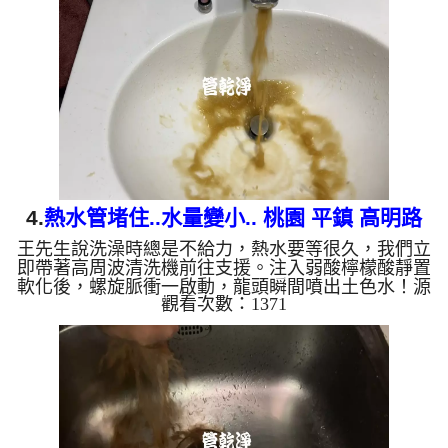
隱患： 棕色（鐵鏽）： 管線老化徵兆。 黑色（氧化
錳）： 常見於地下水源。 綠色（銅綠）： 銅合金接
頭氧化。 乳白（生物膜）： 細菌黏液滋生的警訊。
...
4.
熱水管堵住..水量變小.. 桃園 平鎮 高明路
王先生說洗澡時總是不給力，熱水要等很久，我們立
洗水管
即帶著高周波清洗機前往支援。注入弱酸檸檬酸靜置
軟化後，螺旋脈衝一啟動，龍頭瞬間噴出土色水！源
觀看次數：1371
源不絕，經過兩小時努力，出水變乾淨熱水出水量也
變大了。 為什麼水管需要定期「大掃除」？ 單靠水
壓帶不走管壁陳年汙垢。不同的水質顏色，反映了不
同的居家隱患： 棕色（鐵鏽）： 管線老化徵兆。 黑
色（氧化錳）： 常見於地下水源。 綠色（銅
綠）： 銅合金接頭氧化。 乳白（生物膜）： 細菌黏
液滋生的...