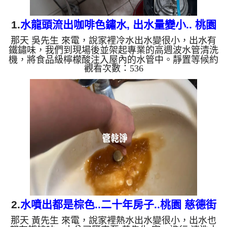
1.
水龍頭流出咖啡色鏽水, 出水量變小.. 桃園
那天 吳先生 來電，說家裡冷水出水變很小，出水有
平鎮 平東路 水管清洗
鐵鏽味，我們到現場後並架起專業的高週波水管清洗
機，將食品級檸檬酸注入屋內的水管中。靜置等候約
觀看次數：536
15分鐘後，利用水管清洗機啟動水槌模式進行脈衝清
洗。 當機器開始運作，眼前的景象讓人震撼：一開
始，水龍頭便噴出濃稠的深棕色銹水；緊接著，水質
忽然轉變為深綠色的髒水，看起來就像是一杯濃郁的
蔬果汁。專業團隊兩個多小時的細心反覆清洗，水質
終於回復清澈，且冷水的出水量也完全恢復正常，順
暢如新。 從水管清洗的顏色，看懂您的居家水質與
管垢秘密 許多人好...
2.
水噴出都是棕色..二十年房子..桃園 慈德街
那天 黃先生 來電，說家裡熱水出水變很小，出水也
清洗水管