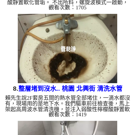
酸靜置軟化管垢。 不出所料，螺旋波模式一啟動，
觀看次數：1705
管路瞬間噴出髒水，一下變成「泥水」，滿滿的戰利
品！這就是長年累積在管壁的泥沙與鐵鏽。經過兩個
小時的奮鬥，出水變乾淨熱水出水量也恢復了。 為
什麼水管需要定期「大掃除」？ 管壁髒汙靠一般水
壓難以清除，不同的水質也會產生不同的「色彩反
應」： 咖啡色（鐵鏽/泥沙）： 常見於自來水管線老
化。 石油黑（氧化錳）： 抽取地下水常見的黑色管
垢。 ...
8.
整層堵到沒水.. 桃園 北興街 清洗水管
賴先生說2F套房五間的熱水管全部堵住，一滴水都沒
有，現場用的是地下水。我們驅車前往檢查後，馬上
架起高周波水管清洗機，並注入弱酸性檸檬酸靜置軟
觀看次數：1419
化管垢。 不出所料，螺旋波模式一啟動，一開始都
沒水，突然管路噴出髒水，瞬間變成的「石油」！這
就是長年累積在管壁的泥沙與鐵鏽。經過四個小時的
努力，出水終於變乾淨，出水量也變大了。 為什麼