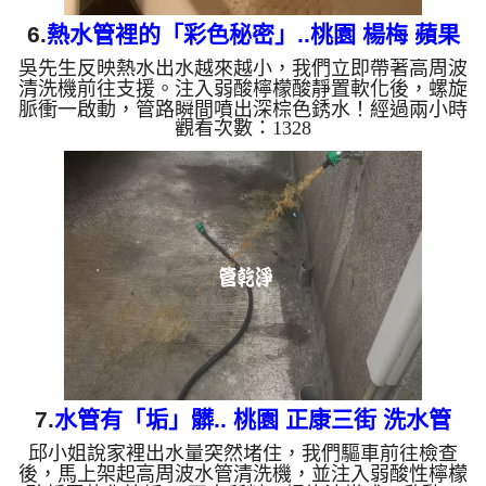
6.
熱水管裡的「彩色秘密」..桃園 楊梅 蘋果
吳先生反映熱水出水越來越小，我們立即帶著高周波
路 清洗水管
清洗機前往支援。注入弱酸檸檬酸靜置軟化後，螺旋
脈衝一啟動，管路瞬間噴出深棕色銹水！經過兩小時
觀看次數：1328
奮鬥，水流終於恢復清澈與強勁。 為什麼水管需要
定期「大掃除」？ 單靠水壓帶不走管壁陳年汙垢。
不同的水質顏色，反映了不同的居家隱患： 棕色
（鐵鏽）： 管線老化徵兆。 黑色（氧化錳）： 常見
於地下水源。 綠色（銅綠）： 銅合金接頭氧化。 乳
白（生物膜）： 細菌黏液滋生的警訊。 ...
7.
水管有「垢」髒.. 桃園 正康三街 洗水管
邱小姐說家裡出水量突然堵住，我們驅車前往檢查
後，馬上架起高周波水管清洗機，並注入弱酸性檸檬