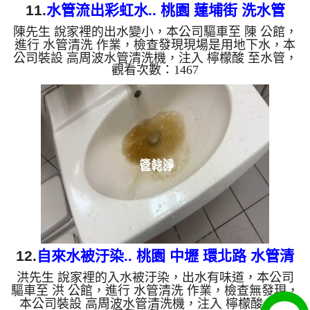
11.
水管流出彩虹水.. 桃園 蓮埔街 洗水管
陳先生 說家裡的出水變小，本公司驅車至 陳 公館，
進行 水管清洗 作業，檢查發現現場是用地下水，本
公司裝設 高周波水管清洗機，注入 檸檬酸 至水管，
觀看次數：1467
等了約15分，開啟 水管清洗機 ，啟動 螺旋波 模式，
一洗水管就流出黑水，一下變成棕色綠色，看起來就
像彩虹水，四個多小時後，出水變乾淨熱水出水也恢
復了。 如是自來水，如水管老化，會產生鐵鏽跟泥
沙堆積，洗出來的水就會是咖啡色，地下水含有氧化
錳，管壁上會結成黑色管垢，洗出來的水會跟石油一
樣黑，有些洗出綠色的水，是因為裡面有銅的物質，
生鏽產生銅綠，如...
12.
自來水被汙染.. 桃園 中壢 環北路 水管清
洪先生 說家裡的入水被汙染，出水有味道，本公司
洗
驅車至 洪 公館，進行 水管清洗 作業，檢查無發現，
本公司裝設 高周波水管清洗機，注入 檸檬酸 至水