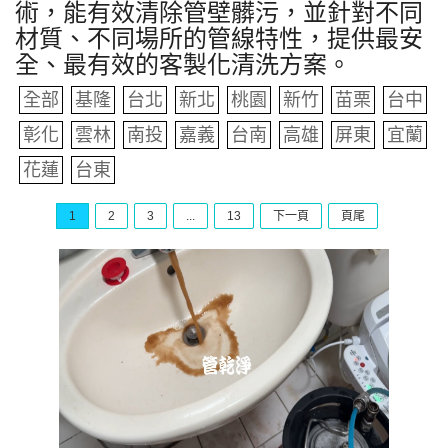
術，能有效清除管壁髒污，並針對不同
材質、不同場所的管線特性，提供最安
全、最有效的客製化清洗方案。
全部
基隆
台北
新北
桃園
新竹
苗栗
台中
彰化
雲林
南投
嘉義
台南
高雄
屏東
宜蘭
花蓮
台東
1
2
3
...
13
下一頁
頁尾