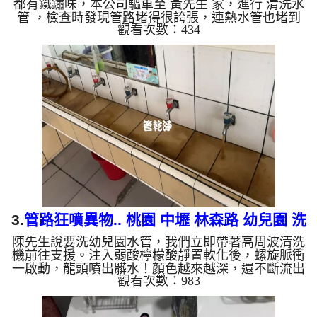
都有鐵鏽味，本公司驅車至 黃先生 家，進行 清洗水
管 ，檢查時發現管路堵得很誇張，連熱水管也堵到
觀看次數：434
幾乎沒空間，本公司架起 高周波水管清洗機，注
入 檸檬酸 至水管，等候約15分鐘，利用 水管清洗機
，開啟 水槌 模式，要把水管內的異物沖出來，一開
始水龍頭就噴出棕色，味道也很刺鼻，黃先生 說，
我家水管裡怎麼這麼髒!! 如是自來水，如水管老
化，會產生鐵鏽跟泥沙堆積，洗出來的水就會是咖啡
色，地下水含有氧化錳，管壁上會結...
3.
管路狂噴異物.. 桃園 中壢 林森路 幼兒園 洗
陳先生說要洗幼兒園水管，我們立即帶著高周波清洗
水管
機前往支援。注入弱酸檸檬酸靜置軟化後，螺旋脈衝
一啟動，龍頭噴出髒水！顏色越來越深，還不斷流出
觀看次數：983
異物，六個多小時後，出水變乾淨出水量也變大了。
為什麼水管需要定期「大掃除」？ 單靠水壓帶不走
管壁陳年汙垢。不同的水質顏色，反映了不同的居家