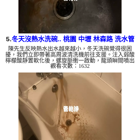
5.
冬天沒熱水洗碗.. 桃園 中壢 林森路 洗水管
陳先生反映熱水出水越來越小，冬天洗碗覺得很困
擾，我們立即帶著高周波清洗機前往支援。注入弱酸
檸檬酸靜置軟化後，螺旋脈衝一啟動，龍頭瞬間噴出
觀看次數：1632
鐵銹水！經過兩小時努力，熱水出水量終於恢復清
澈。 為什麼水管需要定期「大掃除」？ 單靠水壓帶
不走管壁陳年汙垢。不同的水質顏色，反映了不同的
居家隱患： 棕色（鐵鏽）： 管線老化徵兆。 黑色
（氧化錳）： 常見於地下水源。 綠色（銅綠）： 銅
合金接頭氧化。 乳白（生物膜）： 細菌黏液滋生的
警訊。 ...