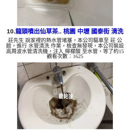
10.
龍頭噴出仙草茶.. 桃園 中壢 國泰街 清洗
莊先生 說家裡的熱水管堵塞，本公司驅車至 莊 公
水管
館，進行 水管清洗 作業，檢查無發現，本公司裝設
高周波水管清洗機，注入 檸檬酸 至水管，等了約15
觀看次數：1625
分，開啟 水管清洗機 ，啟動 螺旋波 模式，一洗水管
就流出泥水，顏色越來越深，看起來就像仙草茶，兩
個多小時後，出水變乾淨熱水出水量也恢復了。 如
是自來水，如水管老化，會產生鐵鏽跟泥沙堆積，洗
出來的水就會是咖啡色，地下水含有氧化錳，管壁上
會結成黑色管垢，洗出來的水會跟石油一樣黑，有些
洗出綠色的水，是因為裡面有銅的物質，生鏽產生銅
綠，如是藍色的水，...