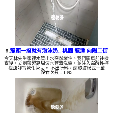
水管需要定期「大掃除」？ 管壁髒汙靠一般水壓難
以清除，不同的水質也會產生不同的「色彩反應」：
咖啡色（鐵鏽/泥沙）： 常見於自來水管線老化。 石
油...
9.
龍頭一撥就有泡沫奶.. 桃園 龍潭 向陽二街
今天林先生家裡水管出水突然堵住。我們驅車前往檢
洗水管
查後，立刻架起高周波水管清洗機，並注入弱酸性檸
檬酸靜置軟化管垢。 不出所料，螺旋波模式一啟
觀看次數：1393
動，髒水變成的「泡沫牛奶」，還噴出一大塊異物！
這就是長年累積在管壁的泥沙與鐵鏽。經過兩個小時
的奮鬥，出水終於變乾淨，出水量也恢復了。 為什
麼水管需要定期「大掃除」？ 管壁髒汙靠一般水壓
難以清除，不同的水質也會產生不同的「色彩反
應」： 咖啡色（鐵鏽/泥沙）： 常見於自來水管線老
化。 石油黑（氧化錳）： 抽取地下水常見的黑色管
垢。 ...