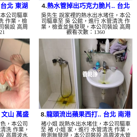
 台北 東湖
4.
熱水管掉出巧克力脆片.. 台北
，本公司驅車
吳先生 說家裡的熱水出水堵住，本公
管
北寧路 清洗水管
洗 作業，檢
司驅車至 吳 公館，進行 水管清洗 作
司裝設 高周
業，檢查並無發現，本公司裝設 高周
21
觀看次數：1360
酸 至水管，
波水管清洗機，注入 檸檬酸 至水管，
洗機 ，啟動
等了約15分，開啟 水管清洗機 ，啟動
就流出髒水，
螺旋波 模式，一洗水管就流出髒水，
多小時後，冷
還掉出一塊塊異物，看起來就像是巧克
是自來水，如
力脆片，兩個多小時後，出水變乾淨熱
泥沙堆積，洗
水出水量也恢復了。 如是自來水，如
地下水含有氧
水管老化，會產生鐵鏽跟泥沙堆積，洗
管垢，洗出來
出來的水就會是咖啡色，地下水含有氧
些洗出綠色的
化錳，管壁上會結成黑色管垢，洗出來
質，生鏽產生
的水會跟石油一樣黑，有些洗出綠色的
因為水龍頭合
水，是因為裡面有銅的物質，生鏽產生
銅綠，...
 文山 萬盛
8.
龍頭流出蘋果西打.. 台北 南港
顏色，本公司
褚小姐 說熱水出水堵住，本公司驅車
舊莊路 水管清洗
清洗 作業，
至 褚 小姐 家，進行 水管清洗 作業，
設 高周波水
檢測無發現，本公司裝設 高周波水管