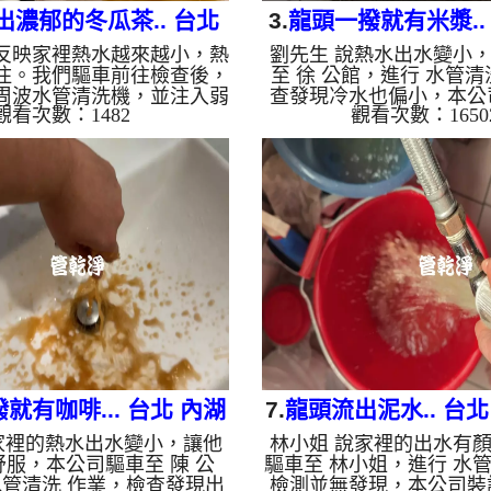
出濃郁的冬瓜茶.. 台北
3.
龍頭一撥就有米漿..
反映家裡熱水越來越小，熱
劉先生 說熱水出水變小
 行義路 水管清洗
康樂街 洗水
住。我們驅車前往檢查後，
至 徐 公館，進行 水管清
周波水管清洗機，並注入弱
查發現冷水也偏小，本公
觀看次數：1482
觀看次數：1650
酸靜置軟化管垢。 不出所
波水管清洗機，注入 檸檬
模式一啟動，原本透明的水
等了約15分，開啟 水管清
郁的「冬瓜茶」！這就是長
螺旋波 模式，一洗水管
壁的泥沙與鐵鏽。經過兩個
看起來就像是米漿，兩個
戰，水流終於從汙濁轉為清
熱出水量也變大了。 如
恢復了往日的出水量。 為
水管老化，會產生鐵鏽跟
要定期「大掃除」？ 管壁
出來的水就會是咖啡色，
水壓難以清除，不同的水質
化錳，管壁上會結成黑色
同的「色彩反應」： 咖啡
的水會跟石油一樣黑，有
泥沙）： 常見於自來水管線
水，是因為裡面有銅的物
化。 石油黑（氧...
銅綠，如是藍色的水，是
金的養...
就有咖啡... 台北 內湖
7.
龍頭流出泥水.. 台北
家裡的熱水出水變小，讓他
林小姐 說家裡的出水有
湖路 清洗水管
街 清洗水管
服，本公司驅車至 陳 公
驅車至 林小姐，進行 水管
水管清洗 作業，檢查發現出
檢測並無發現，本公司裝