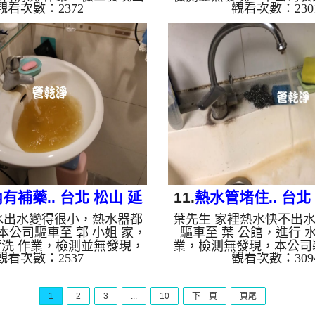
觀看次數：2372
觀看次數：230
，本公司裝設 高周波水管
管清洗機，灌入 檸檬酸 
入 檸檬酸 至水管，等了約
約15分，開啟 水管清洗機
啟 水管清洗機 ，啟動 螺旋
波 模式，一開始就流出
一洗水管就流出鐵鏽水，忽
源不絕，兩個多小時後，
色，最後變成咖啡色，兩個
水出水量變大了。 如是
出水變乾淨熱水出水量也恢
管老化，會產生鐵鏽跟泥
是自來水，如水管老化，會
來的水就會是咖啡色，地
泥沙堆積，洗出來的水就會
錳，管壁上會結成黑色管
地下水含有氧化錳，管壁上
水會跟石油一樣黑，有些
管垢，洗出來的水會跟石油
水，是因為裡面有銅的物
些洗出綠色的水，是因為裡
銅綠，如是藍色的水，是
面有銅的物...
金的養化...
有補藥.. 台北 松山 延
11.
熱水管堵住.. 台北
水出水變得很小，熱水器都
葉先生 家裡熱水快不出
壽街 洗水管
街 水管清洗
本公司驅車至 郭 小姐 家，
驅車至 葉 公館，進行 
清洗 作業，檢測並無發現，
業，檢測無發現，本公司
觀看次數：2537
觀看次數：309
 高周波水管清洗機，注入
水管清洗機，注入 檸檬酸
水管，等了約15分，開啟 水
了約15分，開啟 水管清洗
，啟動 螺旋波 模式，一洗水
旋波 模式，一洗水管就
1
2
3
...
10
下一頁
頁尾
水，源源不絕，看起來就像
個多小時後，熱水出水量
，二個多小時後，熱水出水
是自來水，如水管老化，