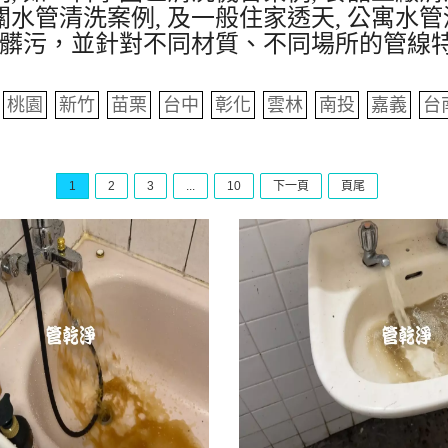
水管清洗案例, 及一般住家透天, 公寓水管
髒污，並針對不同材質、不同場所的管線
桃園
新竹
苗栗
台中
彰化
雲林
南投
嘉義
台
1
2
3
...
10
下一頁
頁尾