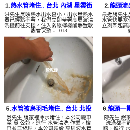
1.
熱水管堵住.. 台北 內湖 星雲街
2.
龍頭流
洪先生反映熱水出水變小，出水量熱水
最近魏先生
清洗水管
北投
器已經點不著，我們立即帶著高周波清
水管快要塞
洗機前往支援。注入弱酸檸檬酸靜置軟
立刻架起高
觀看次數：1018
化後，螺旋脈衝一啟動，龍頭瞬間噴出
酸性檸檬
黃水！顏色越來越深，經過兩小時努
料，螺旋波
力，熱水出水量終於恢復。 為什麼水
瞬間變成濃
管需要定期「大掃除」？ 單靠水壓帶
年累積在管
不走管壁陳年汙垢。不同的水質顏色，
多小時的奮
反映了不同的居家隱患： 棕色（鐵
澈，熱水也
鏽）： 管線老化徵兆。 黑色（氧化
什麼水管需
錳）： 常見於地下水源。 綠色（銅
髒汙靠一般
綠）： 銅合金接頭氧化。 乳白（生物
也會產生不
膜）： 細菌黏液滋生的...
色（鐵鏽/
老
5.
水管被鳥羽毛堵住.. 台北 北投
6.
龍頭一撥
吳先生 說家裡冷水堵住，本公司驅車
陳先生 說
行義路 清洗水管
內
至 吳 公館，進行 水管清洗 作業，檢
洗澡都不舒
查並無發現，本公司裝設 高周波水管
館，進行 