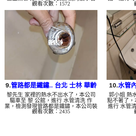
觀看次數：1572
清洗機，注入 檸檬酸 至水管，等了約
水量像尿尿
15分，開啟 水管清洗機 ，啟動 螺旋
清洗機，注
波 模式，一洗水管就流出髒水，突然
15分，開
噴出異物，一看居然是鳥羽毛，羽毛源
波 模式，
源不絕，兩個多小時後，出水變乾淨出
然變成鐵灰
水量也恢復了。 如是自來水，如水管
多小時後，
老化，會產生鐵鏽跟泥沙堆積，洗出來
復了。 如
的水就會是咖啡色，地下水含有氧化
產生鐵鏽跟
錳，管壁上會結成黑色管垢，洗出來的
是咖啡色，
水會跟石油一樣黑，有些洗出綠色的
會結成黑色
水，是因為裡面有銅的物質，生鏽產生
一樣黑，有
銅綠，如是藍...
9.
管路都是鐵鏽.. 台北 士林 華齡
10.
水管內
黎先生 家裡的熱水不出水了，本公司
郭小姐 熱
街 水管清洗
驅車至 黎 公館，進行 水管清洗 作
點不著了，
業，檢測發現管路都是鐵鏽，本公司裝
進行 水管
觀看次數：2435
設 高周波水管清洗機，灌入 檸檬酸 至
本公司裝設
水管，等了約15分，開啟 水管清洗機
檸檬酸 至
，啟動 螺旋波 模式，剛開始流出咖啡
管清洗機 
色髒水，越來就越香濃，兩個多小時
管就流出髒
後，熱水出水量恢復正常了。 如是自
是補藥一般