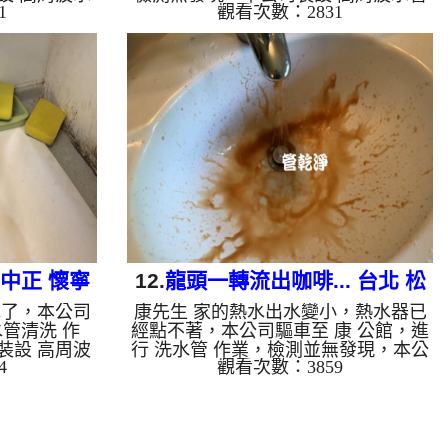
1
觀看次數：2831
至水管，等了
清洗機，灌入 檸檬酸 至水管，等了約
 ，啟動 螺旋
15分，開啟 水管清洗機 ，啟動 螺旋
宗色髒水，源
波 模式，一開始就噴出鐵鏽水，越洗
出水變乾淨熱
越髒，突然管路堵住，忽然噴出黃色髒
自來水，如水
水，就像是蘋果西打，兩個多小時後，
沙堆積，洗出
熱水出水量恢復了。 如是自來水，如
下水含有氧化
水管老化，會產生鐵鏽跟泥沙堆積，洗
垢，洗出來的
出來的水就會是咖啡色，地下水含有氧
洗出綠色的
化錳，管壁上會結成黑色管垢，洗出來
質，生鏽產生
的水會跟石油一樣黑，有些洗出綠色的
因為水龍頭合
水，是因為裡面有銅的物質，生鏽產生
銅綠，...
 中正 懷寧
12.
龍頭一轉流出咖啡... 台北 松
水了，本公司
康先生 家的熱水出水變小，熱水器已
山 民生東路 清洗水管
水管清洗 作
經點不著，本公司驅車至 康 公館，進
裝設 高周波
行 洗水管 作業，檢測並無發現，本公
4
觀看次數：3859
 至水管，等
司裝設 高周波水管清洗機，灌入 檸檬
機 ，啟動 螺
酸 至水管，等了約15分，開啟 水管清
流出髒水，二
洗機 ，啟動 螺旋波 模式，一洗水管就
恢復了。 如
流出鐵鏽水，看起來跟咖啡一樣，二個
會產生鐵鏽跟
多小時後，出水量恢復熱水器也正常動