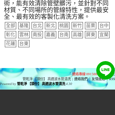
術，能有效清除管壁髒污，並針對不同
材質、不同場所的管線特性，提供最安
全、最有效的客製化清洗方案。
全部
基隆
台北
新北
桃園
新竹
苗栗
台中
彰化
雲林
南投
嘉義
台南
高雄
屏東
宜蘭
花蓮
台東
連絡專線 0915888575
林先生
管乾淨 【頭份】 高週波水管清洗
|
連絡我們
|
友情連結
|
RSS
Powered by
管乾淨 【頭份】 高週波水管清洗
4.30