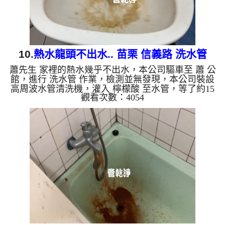
10.
熱水龍頭不出水.. 苗栗 信義路 洗水管
蕭先生 家裡的熱水幾乎不出水，本公司驅車至 蕭 公
館，進行 洗水管 作業，檢測並無發現，本公司裝設
高周波水管清洗機，灌入 檸檬酸 至水管，等了約15
觀看次數：4054
分，開啟 水管清洗機 ，啟動 螺旋波 模式，一洗就流
出髒水，越來越髒，二個多小時後，熱水出水量恢復
正常了。 如是自來水，如水管老化，會產生鐵鏽跟
泥沙堆積，洗出來的水就會是咖啡色，地下水含有氧
化錳，管壁上會結成黑色管垢，洗出來的水會跟石油
一樣黑，有些洗出綠色的水，是因為裡面有銅的物
質，生鏽產生銅綠，如是藍色的水，是因為水龍頭合
金的養化造成，有些...