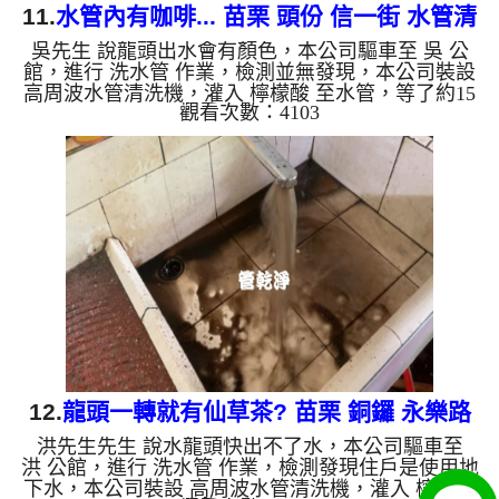
11.
水管內有咖啡... 苗栗 頭份 信一街 水管清
吳先生 說龍頭出水會有顏色，本公司驅車至 吳 公
洗
館，進行 洗水管 作業，檢測並無發現，本公司裝設
高周波水管清洗機，灌入 檸檬酸 至水管，等了約15
觀看次數：4103
分，開啟 水管清洗機 ，啟動 螺旋波 模式，一洗就流
出髒水，突然變成棕色，跟咖啡一樣，二個多小時
後，出水變乾淨出水量變大了。 如是自來水，如水
管老化，會產生鐵鏽跟泥沙堆積，洗出來的水就會是
咖啡色，地下水含有氧化錳，管壁上會結成黑色管
垢，洗出來的水會跟石油一樣黑，有些洗出綠色的
水，是因為裡面有銅的物質，生鏽產生銅綠，如是藍
色的水，是因為水龍頭合金...
12.
龍頭一轉就有仙草茶? 苗栗 銅鑼 永樂路
洪先生先生 說水龍頭快出不了水，本公司驅車至
水管清洗
洪 公館，進行 洗水管 作業，檢測發現住戶是使用地
下水，本公司裝設 高周波水管清洗機，灌入 檸檬酸