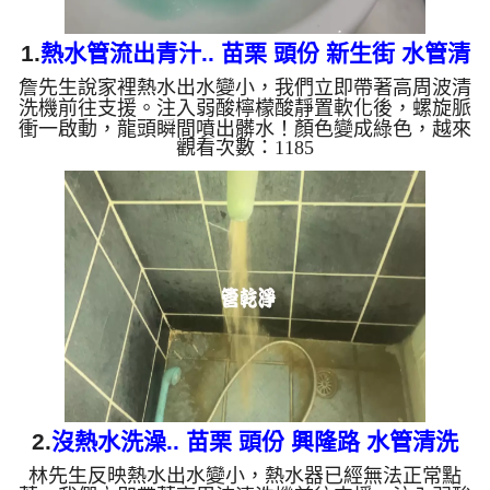
1.
熱水管流出青汁.. 苗栗 頭份 新生街 水管清
詹先生說家裡熱水出水變小，我們立即帶著高周波清
洗
洗機前往支援。注入弱酸檸檬酸靜置軟化後，螺旋脈
衝一啟動，龍頭瞬間噴出髒水！顏色變成綠色，越來
觀看次數：1185
越深，看起來像是青汁拿鐵，兩個多小時後，出水變
乾淨熱水出水量也恢復了。 為什麼水管需要定期
「大掃除」？ 單靠水壓帶不走管壁陳年汙垢。不同
的水質顏色，反映了不同的居家隱患： 棕色（鐵
鏽）： 管線老化徵兆。 黑色（氧化錳）： 常見於地
下水源。 綠色（銅綠）： 銅合金接頭氧化。 乳白
（生物膜）：...
2.
沒熱水洗澡.. 苗栗 頭份 興隆路 水管清洗
林先生反映熱水出水變小，熱水器已經無法正常點