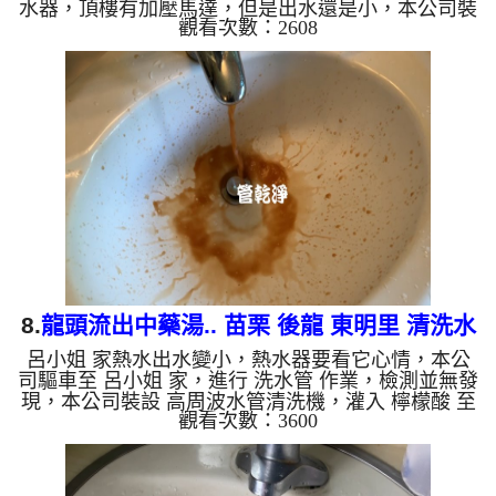
水器，頂樓有加壓馬達，但是出水還是小，本公司裝
觀看次數：2608
設 高周波水管清洗機，灌入 檸檬酸 至水管，等了約
15分，開啟 水管清洗機 ，啟動 螺旋波 模式，剛開始
流出髒水，顏色越來越深，源源不絕，兩個多小時
後，熱水出水量恢復正常了。 如是自來水，如水管
老化，會產生鐵鏽跟泥沙堆積，洗出來的水就會是咖
啡色，地下水含有氧化錳，管壁上會結成黑色管垢，
洗出來的水會跟石油一樣黑，有些洗出綠色的水，是
因為裡面有銅的物質，...
8.
龍頭流出中藥湯.. 苗栗 後龍 東明里 清洗水
呂小姐 家熱水出水變小，熱水器要看它心情，本公
管
司驅車至 呂小姐 家，進行 洗水管 作業，檢測並無發
現，本公司裝設 高周波水管清洗機，灌入 檸檬酸 至
觀看次數：3600
水管，等了約15分，開啟 水管清洗機 ，啟動 螺旋
波 模式，一洗水管就流出髒水，就像是中藥湯，二
個多小時後，熱水出水量恢復熱水器也正常了。 如
是自來水，如水管老化，會產生鐵鏽跟泥沙堆積，洗