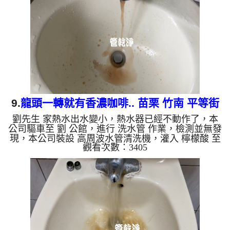
出來的水就會是咖啡色，地下水含有氧化錳，管壁上
會結成黑色管垢，洗出來的水會跟石油一樣黑，有些
洗出綠色的水，是因為裡面有銅的物質，生鏽產生銅
綠，如是藍色的水，是...
9.
龍頭一轉就有香濃咖啡.. 苗栗 竹南 平等街
劉先生 家熱水出水變小，熱水器已經不動作了，本
洗水管
公司驅車至 劉 公館，進行 洗水管 作業，檢測並無發
現，本公司裝設 高周波水管清洗機，灌入 檸檬酸 至
觀看次數：3405
水管，等了約15分，開啟 水管清洗機 ，啟動 螺旋
波 模式，一洗水管就流出髒水，突然出現咖啡，二
個多小時後，熱水出水量恢復熱水器也正常了。 如
是自來水，如水管老化，會產生鐵鏽跟泥沙堆積，洗
出來的水就會是咖啡色，地下水含有氧化錳，管壁上
會結成黑色管垢，洗出來的水會跟石油一樣黑，有些
洗出綠色的水，是因為裡面有銅的物質，生鏽產生銅
綠，如是藍色的水，是...