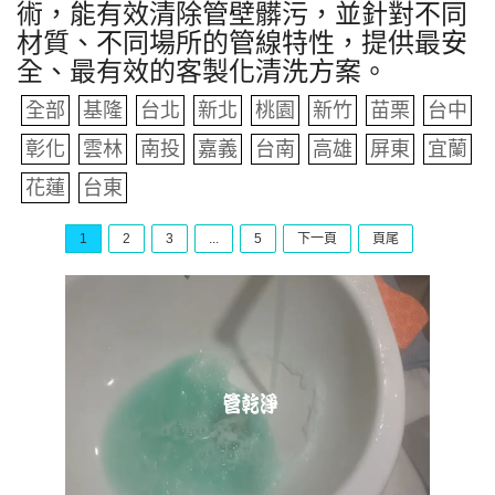
術，能有效清除管壁髒污，並針對不同
材質、不同場所的管線特性，提供最安
全、最有效的客製化清洗方案。
全部
基隆
台北
新北
桃園
新竹
苗栗
台中
彰化
雲林
南投
嘉義
台南
高雄
屏東
宜蘭
花蓮
台東
1
2
3
...
5
下一頁
頁尾