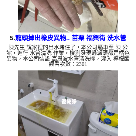
5.
龍頭掉出橡皮異物.. 苗栗 福興街 洗水管
陳先生 說家裡的出水堵住了，本公司驅車至 陳 公
館，進行 水管清洗 作業，檢測發現過濾頭都是橘色
異物，本公司裝設 高周波水管清洗機，灌入 檸檬酸
觀看次數：2301
至水管，等了約15分，開啟 水管清洗機 ，啟動 螺旋
波 模式，一開始就流出髒水，還掉出橡皮異物，兩
個多小時後，出水量恢復了。 如是自來水，如水管
老化，會產生鐵鏽跟泥沙堆積，洗出來的水就會是咖
啡色，地下水含有氧化錳，管壁上會結成黑色管垢，
洗出來的水會跟石油一樣黑，有些洗出綠色的水，是
因為裡面有銅的物質，生鏽產生銅綠，如是藍色的
水，是因為水龍頭合金的...