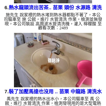
6.
熱水龍頭流出苦茶.. 苗栗 頭份 水源路 清洗
施先生 說家裡的熱水堵到熱水器都點不著了，本公
水管
司驅車至 施 公館，進行 水管清洗 作業，檢測並無發
現，本公司裝設 高周波水管清洗機，灌入 檸檬酸 至
觀看次數：2489
水管，等了約15分，開啟 水管清洗機 ，啟動 螺旋
波 模式，一開始就流出鮮豔髒水，顏色越來越深，
最後變成了苦茶，兩個多小時後，熱水出水量恢復
了。 如是自來水，如水管老化，會產生鐵鏽跟泥沙
堆積，洗出來的水就會是咖啡色，地下水含有氧化
錳，管壁上會結成黑色管垢，洗出來的水會跟石油一
樣黑，有些洗出綠色的水，是因為裡面有銅的物質，
生鏽產生銅綠，如是藍色的...
7.
裝了加壓馬達也沒用 .. 苗栗 中龍路 清洗水
禹先生 說家裡的熱水出水小，本公司驅車至 禹 公
管
館，進行 水管清洗 作業，檢測發現用的是大型電熱