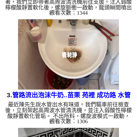
著，我們立即帶著高周波清洗機前往支援。注入弱酸
檸檬酸靜置軟化後，螺旋脈衝一啟動，龍頭瞬間噴出
觀看次數：1344
鐵銹水！經過兩小時努力，熱水出水量終於恢復清澈
與強勁，。 為什麼水管需要定期「大掃除」？ 單靠
水壓帶不走管壁陳年汙垢。不同的水質顏色，反映了
不同的居家隱患： 棕色（鐵鏽）： 管線老化徵兆。
黑色（氧化錳）： 常見於地下水源。 綠色（銅
綠）： 銅合金接頭氧化。 乳白（生物膜）： 細菌黏
液滋生的...
3.
管路流出泡沫牛奶..苗栗 苑裡 成功路 水管
最近陳先生說水管出水有味道。我們驅車前往檢查
清洗
後，立刻架起高周波水管清洗機，並注入弱酸性檸檬
酸靜置軟化管垢。 不出所料，螺旋波模式一啟動，
觀看次數：1306
就噴出一顆顆異物，髒水瞬間變成的「泡沫牛奶」！
這就是長年累積在管壁的泥沙與鐵鏽。經過兩個小時
的努力，水終於轉為乾淨，出水量也變大了。 為什