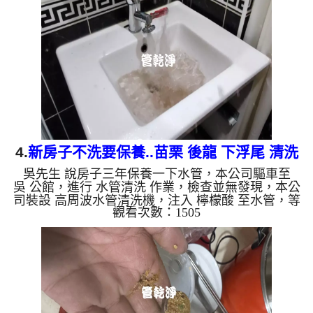
麼水管需要定期「大掃除」？ 管壁髒汙靠一般水壓
難以清除，不同的水質也會產生不同的「色彩反
應」： 咖啡色（鐵鏽/泥沙）： 常見於自來水管線老
化。 石油黑（氧化錳）： 抽取地下水常見的黑色管
垢。 ...
4.
新房子不洗要保養..苗栗 後龍 下浮尾 清洗
吳先生 說房子三年保養一下水管，本公司驅車至
水管
吳 公館，進行 水管清洗 作業，檢查並無發現，本公
司裝設 高周波水管清洗機，注入 檸檬酸 至水管，等
觀看次數：1505
了約15分，開啟 水管清洗機 ，啟動 螺旋波 模式，一
洗水管就流出白色泡沫水，突然噴出不少異物，兩個
多小時後，出水變乾淨出水量也變大了。 如是自來
水，如水管老化，會產生鐵鏽跟泥沙堆積，洗出來的
水就會是咖啡色，地下水含有氧化錳，管壁上會結成
黑色管垢，洗出來的水會跟石油一樣黑，有些洗出綠
色的水，是因為裡面有銅的物質，生鏽產生銅綠，如
是藍色的水，是因為...