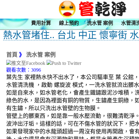
費用計算
線上預約
洗水管 案例
水管清
熱水管堵住.. 台北 中正 懷寧街 
首頁
》
洗水管 案例
觀看次數：3096
葉先生 家裡熱水快不出水了，本公司驅車至 葉 公館，
水管清洗機 ，啟動 螺旋波 模式，一洗水管就流出髒
如是自來水，如水管老化，會產生鐵鏽跟泥沙堆積，
綠色的水，是因為裡面有銅的物質，生鏽產生銅綠，
有生鏽，所以只洗出水管壁的生物膜。
管壁上的髒東西，如是靠一般水壓流動，很難清乾淨。 
波沖出汙垢。這樣的話，可在不傷水管的狀況下，把
如果發現家中的水龍頭超過一周沒有使用再開啟，會