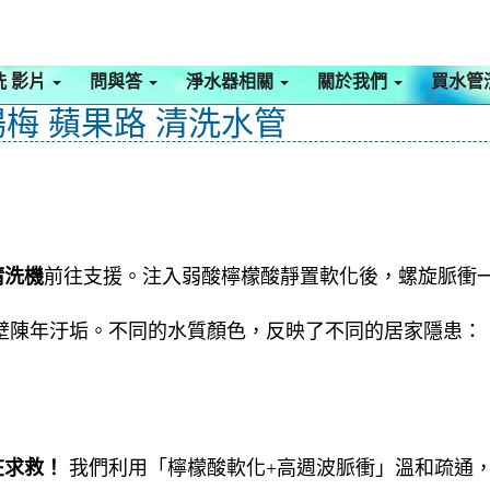
洗 影片
問與答
淨水器相關
關於我們
買水管
楊梅 蘋果路 清洗水管
清洗機
前往支援。注入弱酸檸檬酸靜置軟化後，螺旋脈衝
壁陳年汙垢。不同的水質顏色，反映了不同的居家隱患：
在求救！
我們利用「檸檬酸軟化+高週波脈衝」溫和疏通