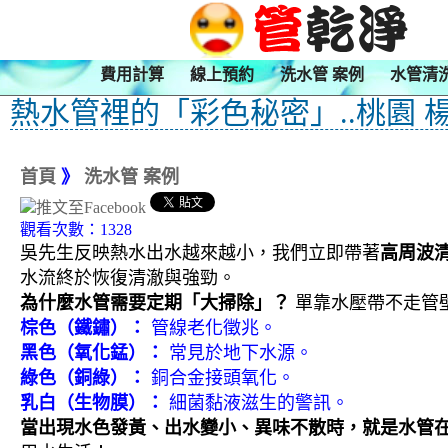
費用計算
線上預約
洗水管 案例
水管清
熱水管裡的「彩色秘密」..桃園 
首頁
》
洗水管 案例
觀看次數：1328
吳先生反映熱水出水越來越小，我們立即帶著
高周波
水流終於恢復清澈與強勁。
為什麼水管需要定期「大掃除」？
單靠水壓帶不走管
棕色（鐵鏽）：
管線老化徵兆。
黑色（氧化錳）：
常見於地下水源。
綠色（銅綠）：
銅合金接頭氧化。
乳白（生物膜）：
細菌黏液滋生的警訊。
當出現水色發黃、出水變小、異味不散時，就是水管