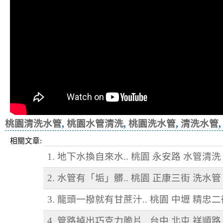
桃園清洗水管
,
桃園水管清洗
,
桃園洗水管
,
清洗水管
相關文章:
1. 地下水換自來水.. 桃園 永安路 水管清洗
2. 水管有「垢」髒.. 桃園 正康三街 洗水管
3. 龍頭一撥就有甘蔗汁.. 桃園 中壢 精忠
4. 管路掉出巧克力脆片.. 台中 北屯 祥順