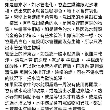
如是自來水，如水管老化，會產生鐵鏽跟泥沙堆
積，洗出來的水就會是咖啡色，地下水含有氧化
錳，管壁上會結成黑色管垢，洗出來的水會跟石油
一樣黑，有些洗出綠色的水，是因為裡面有銅的物
質，生鏽產生銅綠，如是藍色的水，是因為水龍頭
合金的養化造成，有些水管洗出像洗米水一樣，水
會是黃白色，這說明水管裡面沒有生鏽，所以只洗
出水管壁的生物膜。
管壁上的髒東西，如是靠一般水壓流動，很難清乾
淨。 清洗水管 的原理，就是用 檸檬酸 ， 檸檬酸呈
弱酸性，可以軟化水管內壁的管垢，再透過 高週波
清洗機 脈衝波沖出汙垢。這樣的話，可在不傷水管
的狀況下，把水管內壁洗乾淨。
如果發現家中的水龍頭超過一周沒有使用再開啟，
會有髒水流出的現象，或是流出水量越來越少，熱
水器有時候點不著，或是等很久才有熱水，或是清
洗過水塔之後，水中還是會有沉澱物和異味，都是
水管產生沉積物，這時候就需要 水管清洗