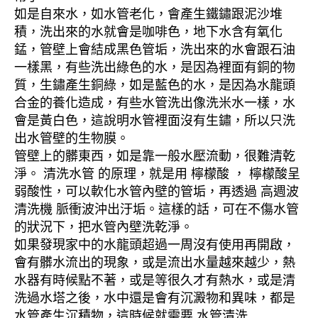
如是自來水，如水管老化，會產生鐵鏽跟泥沙堆
積，洗出來的水就會是咖啡色，地下水含有氧化
錳，管壁上會結成黑色管垢，洗出來的水會跟石油
一樣黑，有些洗出綠色的水，是因為裡面有銅的物
質，生鏽產生銅綠，如是藍色的水，是因為水龍頭
合金的養化造成，有些水管洗出像洗米水一樣，水
會是黃白色，這說明水管裡面沒有生鏽，所以只洗
出水管壁的生物膜。
管壁上的髒東西，如是靠一般水壓流動，很難清乾
淨。 清洗水管 的原理，就是用 檸檬酸 ， 檸檬酸呈
弱酸性，可以軟化水管內壁的管垢，再透過 高週波
清洗機 脈衝波沖出汙垢。這樣的話，可在不傷水管
的狀況下，把水管內壁洗乾淨。
如果發現家中的水龍頭超過一周沒有使用再開啟，
會有髒水流出的現象，或是流出水量越來越少，熱
水器有時候點不著，或是等很久才有熱水，或是清
洗過水塔之後，水中還是會有沉澱物和異味，都是
水管產生沉積物，這時候就需要 水管清洗