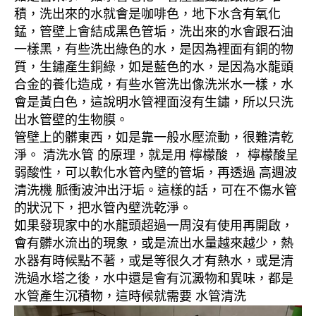
積，洗出來的水就會是咖啡色，地下水含有氧化
錳，管壁上會結成黑色管垢，洗出來的水會跟石油
一樣黑，有些洗出綠色的水，是因為裡面有銅的物
質，生鏽產生銅綠，如是藍色的水，是因為水龍頭
合金的養化造成，有些水管洗出像洗米水一樣，水
會是黃白色，這說明水管裡面沒有生鏽，所以只洗
出水管壁的生物膜。
管壁上的髒東西，如是靠一般水壓流動，很難清乾
淨。 清洗水管 的原理，就是用 檸檬酸 ， 檸檬酸呈
弱酸性，可以軟化水管內壁的管垢，再透過 高週波
清洗機 脈衝波沖出汙垢。這樣的話，可在不傷水管
的狀況下，把水管內壁洗乾淨。
如果發現家中的水龍頭超過一周沒有使用再開啟，
會有髒水流出的現象，或是流出水量越來越少，熱
水器有時候點不著，或是等很久才有熱水，或是清
洗過水塔之後，水中還是會有沉澱物和異味，都是
水管產生沉積物，這時候就需要 水管清洗