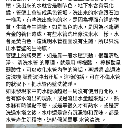
積，洗出來的水就會是咖啡色，地下水含有氧化
錳，管壁上會結成黑色管垢，洗出來的水會跟石油
一樣黑，有些洗出綠色的水，是因為裡面有銅的物
質，生鏽產生銅綠，如是藍色的水，是因為水龍頭
合金的養化造成，有些水管洗出像洗米水一樣，水
會是黃白色，這說明水管裡面沒有生鏽，所以只洗
出水管壁的生物膜。
管壁上的髒東西，如是靠一般水壓流動，很難清乾
淨。 清洗水管 的原理，就是用 檸檬酸 ， 檸檬酸呈
弱酸性，可以軟化水管內壁的管垢，再透過 高週波
清洗機 脈衝波沖出汙垢。這樣的話，可在不傷水管
的狀況下，把水管內壁洗乾淨。
如果發現家中的水龍頭超過一周沒有使用再開啟，
會有髒水流出的現象，或是流出水量越來越少，熱
水器有時候點不著，或是等很久才有熱水，或是清
洗過水塔之後，水中還是會有沉澱物和異味，都是
水管產生沉積物，這時候就需要 水管清洗 。