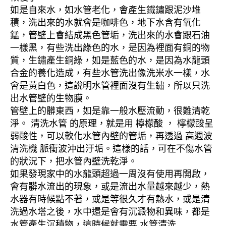
如是自來水，如水管老化，會產生鐵鏽跟泥沙堆
積，洗出來的水就會是咖啡色，地下水含有氧化
錳，管壁上會結成黑色管垢，洗出來的水會跟石油
一樣黑，有些洗出綠色的水，是因為裡面有銅的物
質，生鏽產生銅綠，如是藍色的水，是因為水龍頭
合金的養化造成，有些水管洗出像洗米水一樣，水
會是黃白色，這說明水管裡面沒有生鏽，所以只洗
出水管壁的生物膜。
管壁上的髒東西，如是靠一般水壓流動，很難清乾
淨。 清洗水管 的原理，就是用 檸檬酸 ， 檸檬酸呈
弱酸性，可以軟化水管內壁的管垢，再透過 高週波
清洗機 脈衝波沖出汙垢。這樣的話，可在不傷水管
的狀況下，把水管內壁洗乾淨。
如果發現家中的水龍頭超過一周沒有使用再開啟，
會有髒水流出的現象，或是流出水量越來越少，熱
水器有時候點不著，或是等很久才有熱水，或是清
洗過水塔之後，水中還是會有沉澱物和異味，都是
水管產生沉積物，這時候就需要 水管清洗