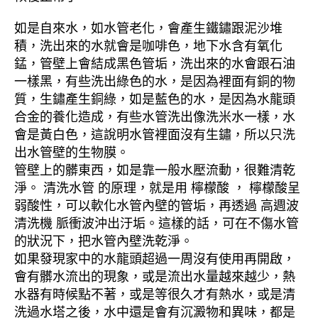
如是自來水，如水管老化，會產生鐵鏽跟泥沙堆
積，洗出來的水就會是咖啡色，地下水含有氧化
錳，管壁上會結成黑色管垢，洗出來的水會跟石油
一樣黑，有些洗出綠色的水，是因為裡面有銅的物
質，生鏽產生銅綠，如是藍色的水，是因為水龍頭
合金的養化造成，有些水管洗出像洗米水一樣，水
會是黃白色，這說明水管裡面沒有生鏽，所以只洗
出水管壁的生物膜。
管壁上的髒東西，如是靠一般水壓流動，很難清乾
淨。 清洗水管 的原理，就是用 檸檬酸 ， 檸檬酸呈
弱酸性，可以軟化水管內壁的管垢，再透過 高週波
清洗機 脈衝波沖出汙垢。這樣的話，可在不傷水管
的狀況下，把水管內壁洗乾淨。
如果發現家中的水龍頭超過一周沒有使用再開啟，
會有髒水流出的現象，或是流出水量越來越少，熱
水器有時候點不著，或是等很久才有熱水，或是清
洗過水塔之後，水中還是會有沉澱物和異味，都是