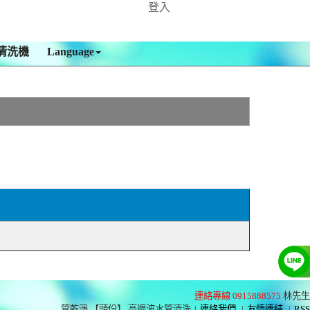
登入
清洗機
Language
連絡專線 0915888575
林先生
管乾淨 【頭份】 高週波水管清洗
|
連絡我們
|
友情連結
|
RSS