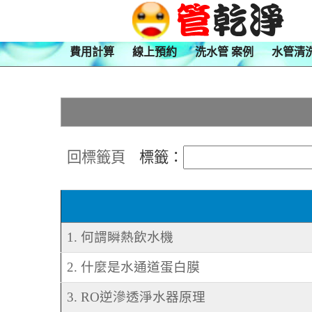
費用計算
線上預約
洗水管 案例
水管清
回標籤頁
標籤：
1. 何謂瞬熱飲水機
2. 什麼是水通道蛋白膜
3. RO逆滲透淨水器原理