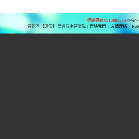
連絡專線 0915888575
林先生
管乾淨 【頭份】 高週波水管清洗
|
連絡我們
|
友情連結
|
RSS